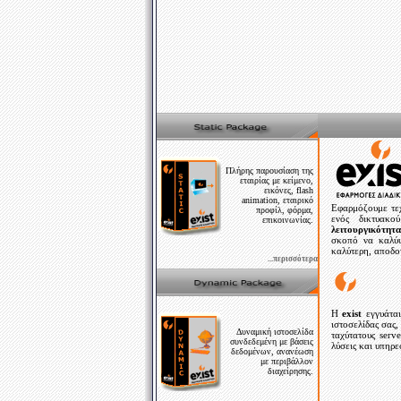
Πλήρης παρουσίαση της
εταιρίας με κείμενο,
εικόνες, flash
animation, εταιρικό
Εφαρμόζουμε τεχ
προφίλ, φόρμα,
ενός δικτυακ
επικοινωνίας.
λειτουργικότητα
σκοπό να καλύψ
καλύτερη, αποδο
...περισσότερα
Η
exist
εγγυάται
ιστοσελίδας σας
Δυναμική ιστοσελίδα
ταχύτατους ser
συνδεδεμένη με βάσεις
λύσεις και υπηρε
δεδομένων, ανανέωση
με περιβάλλον
διαχείρησης.