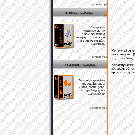
...περισσότερα
Ηλεκτρονικό
κατάστημα για την
εύκολη και ασφαλή
πώληση των προϊόντων
της εταιρίας σας μέσω
διαδικτύου.
Και φυσικά οι υ
και ανανέωσης β
...περισσότερα
της ιστοσελίδας.
Χαρακτηριστικ
πλουραλισμός σ
εμπιστοσύνη
των
Δυναμική παρουσίαση
της εταιρίας σας με
e-shop, control panel,
σύστημα διαχείρησης
περιεχομένου.
...περισσότερα